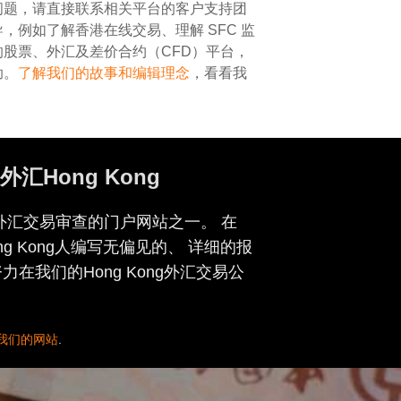
问题，请直接联系相关平台的客户支持团
，例如了解香港在线交易、理解 SFC 监
股票、外汇及差价合约（CFD）平台，
助。
了解我们的故事和编辑理念
，看看我
汇Hong Kong
被评为最佳外汇交易审查的门户网站之一。 在
g Kong人编写无偏见的、 详细的报
在我们的Hong Kong外汇交易公
我们的网站
.