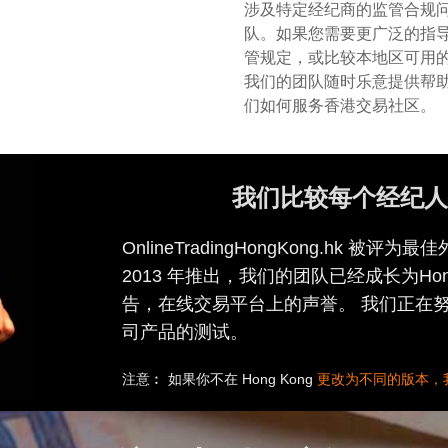
涉及特定经纪商的监管合规
队。如果您需要更广泛的指导
管规定，或比较本地区可用的
我们的团队随时乐意提供帮
们如何服务香港交易社区。
我们比较每个经纪人外
OnlineTradingHongKong.hk 
2013 年推出，我们的团队已经成长为Hon
告，在线交易平台上的声誉。 我们正在努力
司产品的测试。
注意︰ 如果你不在 Hong Kong
更改为不同的版本，