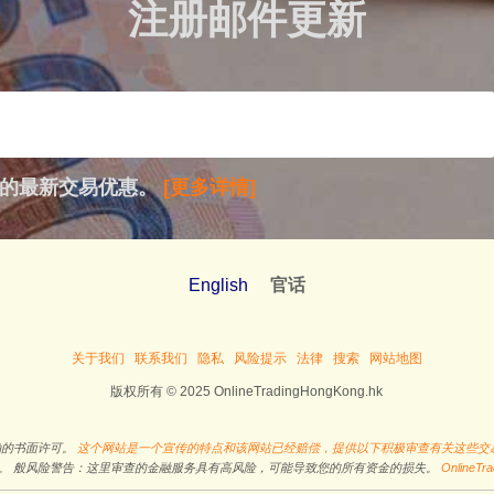
注册邮件更新
g 的最新交易优惠。
[更多详情]
English
官话
关于我们
联系我们
隐私
风险提示
法律
搜索
网站地图
版权所有 © 2025 OnlineTradingHongKong.hk
确的书面许可。
这个网站是一个宣传的特点和该网站已经赔偿，提供以下积极审查有关这些交
。 般风险警告：这里审查的金融服务具有高风险，可能导致您的所有资金的损失。
OnlineT