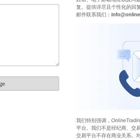
复。提供详尽且个性化的回
邮件联系我们：
info@onlin
我们特别强调，
OnlineTradi
平台。我们不是经纪商、交
交易平台不存在商业关系。