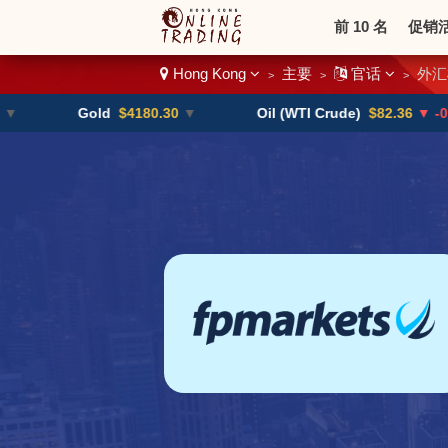
前 10 名
促销
Hong Kong
主要
官话
外汇
>
>
>
二进制
加密货
Gold
$4180.30
▼
Oil (WTI Crude)
$82.36
▼ -0.16%