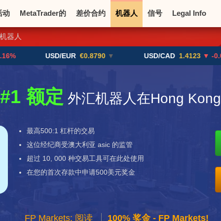
活动
MetaTrader的
差价合约
机器人
信号
Legal Info
机器人
币
加密货币交易所
USD/EUR
€0.8790
▼
USD/CAD
1.4123
▼ -0.01%
#1 额定
外汇机器人在Hong Kong
最高500:1 杠杆的交易
这位经纪商受澳大利亚 asic 的监管
超过 10, 000 种交易工具可在此处使用
在您的首次存款中申请500美元奖金
FP Markets: 阅读
100% 奖金 - FP Markets!