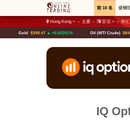
前 10 名
促销
Hong Kong
主要
官话
外汇
>
>
>
二进制
加密货
Gold
$398.47
▲ +0.02261%
Oil (WTI Crude)
$84.88
▼
IQ Op