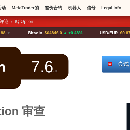
活动
MetaTrader的
差价合约
机器人
信号
Legal Info
评论
IQ Option
>
币
加密货币交易所
Bitcoin
$64846.0
▲ +0.48%
USD/EUR
€0.8793
▼
7.6
尝试＃
/10
tion 审查