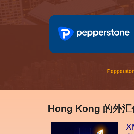
Peppersto
Hong Kong 的外
X