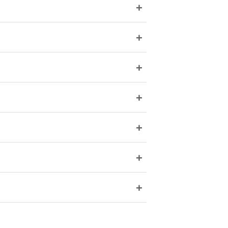
+
+
+
+
+
+
+