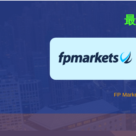
最
FP Mark