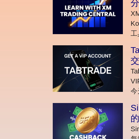
X
K
工
T
T
V
今
S
S
每