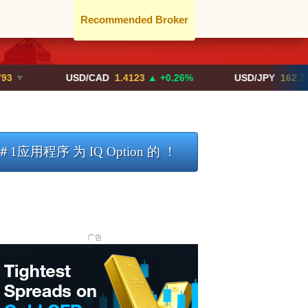
Recommended Broker
USD/CAD
1.4123
▲ +0.26%
USD/JPY
162.70
▲ +0.2
1应用程序 为 IQ Option 的 ！
广告