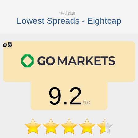
特价优惠
Lowest Spreads - Eightcap
9.2
/10