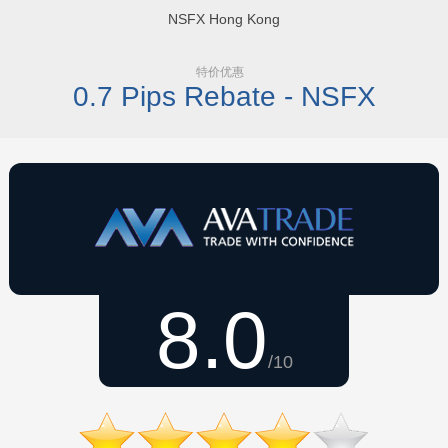
NSFX Hong Kong
特价优惠
0.7 Pips Rebate - NSFX
8.0
/10