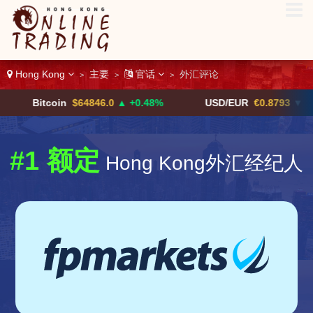
Hong Kong
主要
官话
外汇评论
>
>
>
Bitcoin
$64846.0
▲ +0.48%
USD/EUR
€0.8793
▼
#1 额定
Hong Kong外汇经纪人