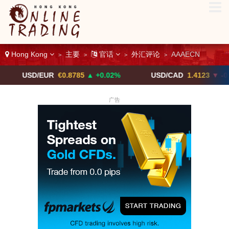
Hong Kong
主要
官话
外汇评论
AAAECN
>
>
>
>
D/EUR
€0.8785
▲ +0.02%
USD/CAD
1.4123
▼ -0.01%
广告