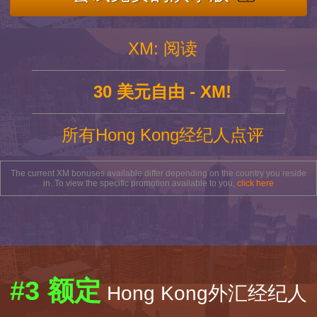
XM: 阅读
30 美元自由 - XM!
所有Hong Kong经纪人点评
The current XM bonuses available differ depending on the country you reside
in. To view the specific promotion available to you,
click here
#3 额定
Hong Kong外汇经纪人