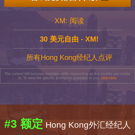
XM: 阅读
30 美元自由 - XM!
所有Hong Kong经纪人点评
The current XM bonuses available differ depending on the country you reside
in. To view the specific promotion available to you,
click here
#3 额定
Hong Kong外汇经纪人