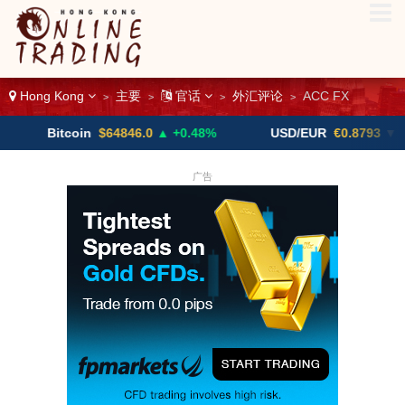
Hong Kong
主要
官话
外汇评论
ACC FX
>
>
>
>
Bitcoin
$64846.0
▲ +0.48%
USD/EUR
€0.8793
▼
广告