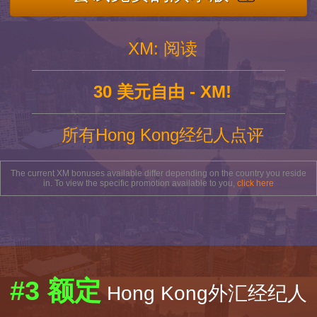
XM: 阅读
30 美元自由 - XM!
所有Hong Kong经纪人点评
The current XM bonuses available differ depending on the country you reside
in. To view the specific promotion available to you,
click here
#3 额定
Hong Kong外汇经纪人