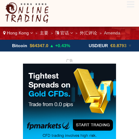
Hong Kong
主要
官话
外汇评论
Amenda
>
>
>
>
coin
$64347.0
▲ +0.43%
USD/EUR
€0.8793
▼
USD
广告