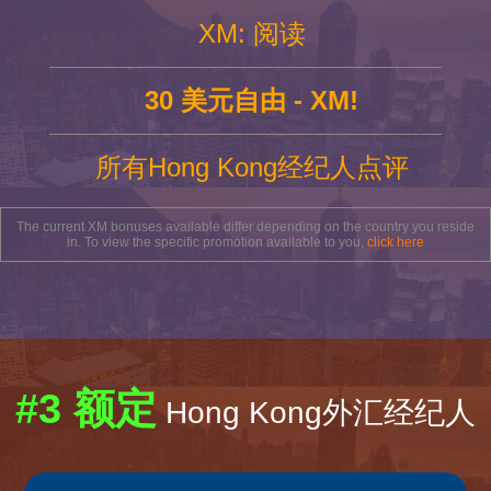
XM: 阅读
30 美元自由 - XM!
所有Hong Kong经纪人点评
The current XM bonuses available differ depending on the country you reside
in. To view the specific promotion available to you,
click here
#3 额定
Hong Kong外汇经纪人