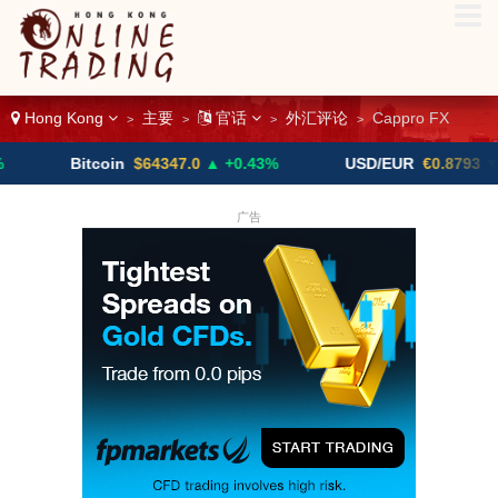
Hong Kong
主要
官话
外汇评论
Cappro FX
>
>
>
>
Bitcoin
$64347.0
▲ +0.43%
USD/EUR
€0.8793
▼
广告