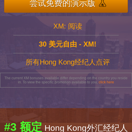
尝试免费的演示版
XM: 阅读
30 美元自由 - XM!
所有Hong Kong经纪人点评
The current XM bonuses available differ depending on the country you reside
in. To view the specific promotion available to you,
click here
#3 额定
Hong Kong外汇经纪人