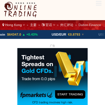
Hong Kong
主要
官话
外汇评论
Dalton Finance
>
>
>
>
47.0
▲ +0.43%
USD/EUR
€0.8793
▼
USD/CAD
1.
广告