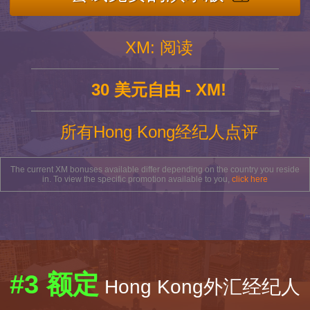
XM: 阅读
30 美元自由 - XM!
所有Hong Kong经纪人点评
The current XM bonuses available differ depending on the country you reside
in. To view the specific promotion available to you,
click here
#3 额定
Hong Kong外汇经纪人