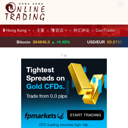
Hong Kong
主要
官话
外汇评论
DartTrader
>
>
>
>
Bitcoin
$64846.0
▲ +0.48%
USD/EUR
€0.8793
▼
广告