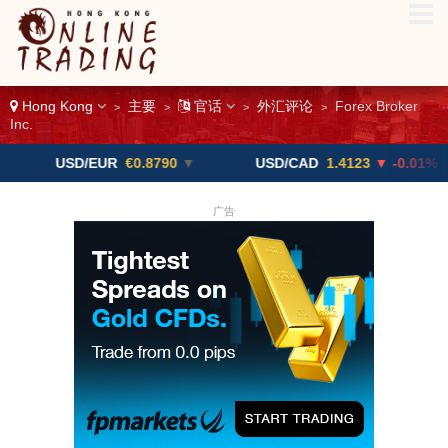
Hong Kong
主要
官话
外汇评论
Forex Broker
>
>
>
>
Inc.
SD/EUR
€0.8790
▼
USD/CAD
1.4123
▼ -0.01%
U
广告