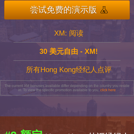
尝试免费的演示版
XM: 阅读
30 美元自由 - XM!
所有Hong Kong经纪人点评
The current XM bonuses available differ depending on the country you reside
in. To view the specific promotion available to you,
click here