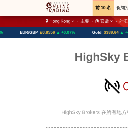
前 10 名
促销
Hong Kong
主要
官话
外汇
>
>
>
二进制
加密货
EUR/GBP
£0.8556
▲ +0.07%
Gold
$389.64
▲ +4.13%
HighSky 
HighSky Brokers 在所