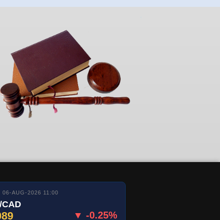
06-AUG-2026 11:00
/CAD
089
▼ -0.25%