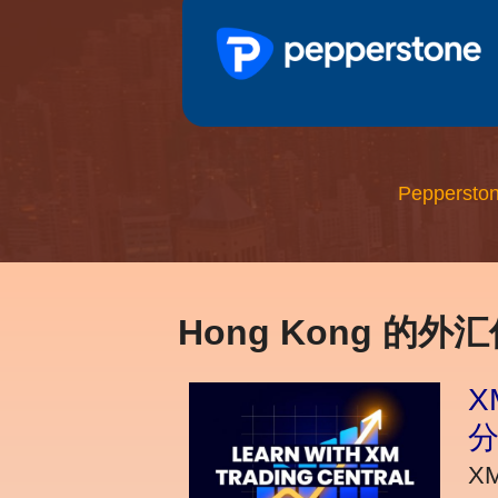
Peppersto
Hong Kong 的外
X
X