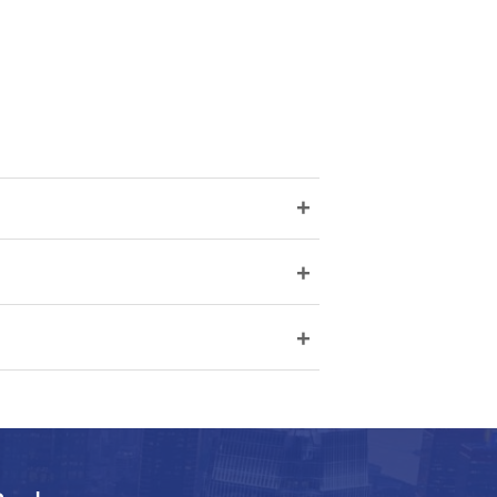
+
+
+