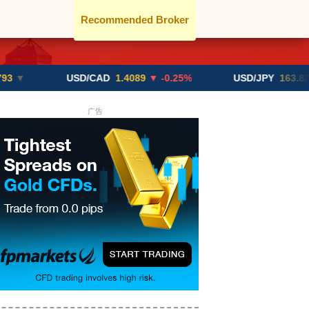
Recommended Broker
USD/CAD
1.4089
▼ -0.25%
USD/JPY
163.82
▲ +10.
广告