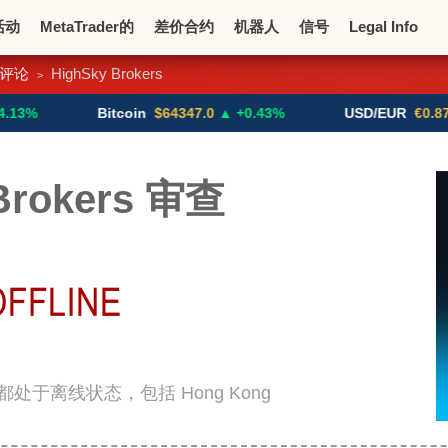
活动
MetaTrader的
差价合约
机器人
信号
Legal Info
评论
HighSky Brokers
>
币
加密货币交易所
Bitcoin
$64347.0
▲ +0.43%
USD/EUR
€0.8793
▼
Brokers 审查
有地方都处于离线状态，包括 Hong Kong