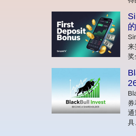
S
S
来
奖
B
2
Bl
券
通
具