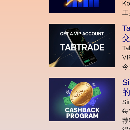
K
工
T
T
V
今
S
S
每
荐
得