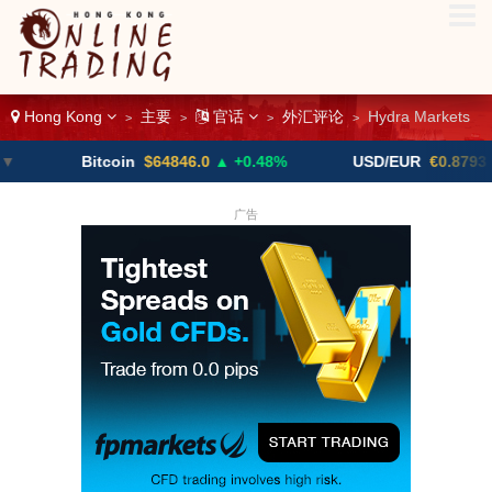
Hong Kong
主要
官话
外汇评论
Hydra Markets
>
>
>
>
Bitcoin
$64846.0
▲ +0.48%
USD/EUR
€0.8793
▼
广告