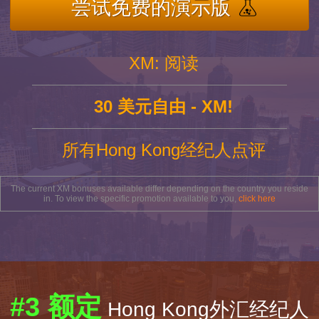
尝试免费的演示版
XM: 阅读
30 美元自由 - XM!
所有Hong Kong经纪人点评
The current XM bonuses available differ depending on the country you reside
in. To view the specific promotion available to you,
click here
#3 额定
Hong Kong外汇经纪人