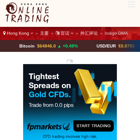
Hong Kong
主要
官话
外汇评论
Indigo DMA
>
>
>
>
Bitcoin
$64846.0
▲ +0.48%
USD/EUR
€0.8793
▼
广告