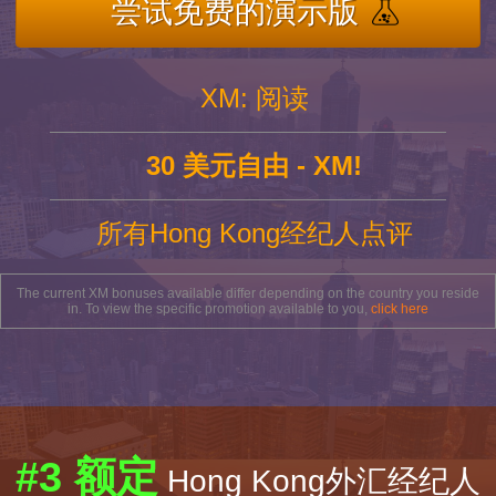
尝试免费的演示版
XM: 阅读
30 美元自由 - XM!
所有Hong Kong经纪人点评
The current XM bonuses available differ depending on the country you reside
in. To view the specific promotion available to you,
click here
#3 额定
Hong Kong外汇经纪人