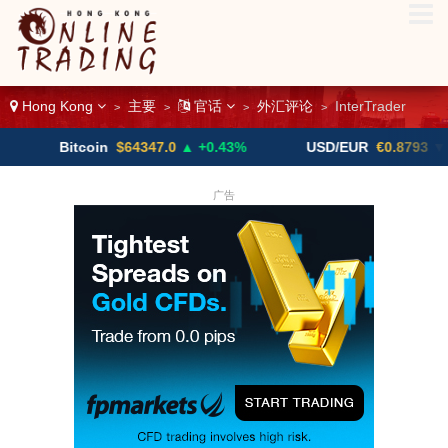
Hong Kong
主要
官话
外汇评论
InterTrader
>
>
>
>
itcoin
$64347.0
▲ +0.43%
USD/EUR
€0.8793
▼
U
广告