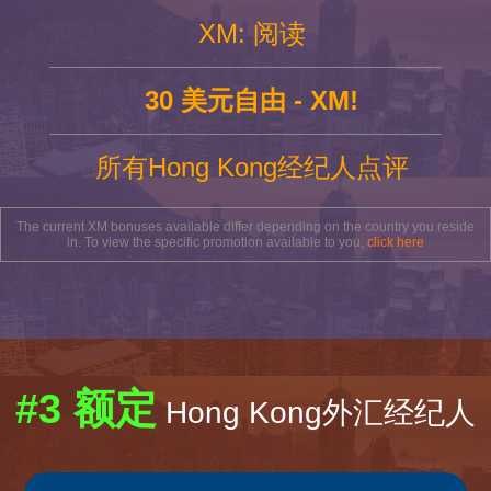
XM: 阅读
30 美元自由 - XM!
所有Hong Kong经纪人点评
The current XM bonuses available differ depending on the country you reside
in. To view the specific promotion available to you,
click here
#3 额定
Hong Kong外汇经纪人