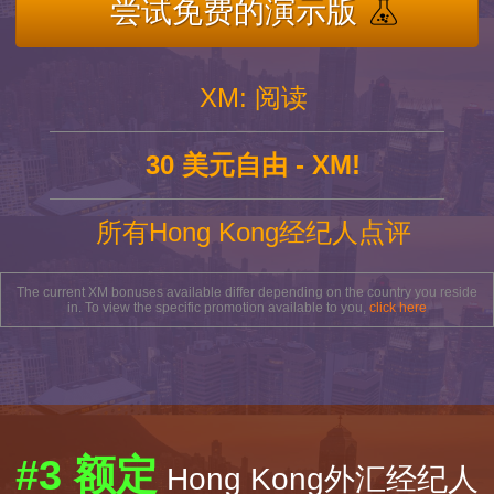
尝试免费的演示版
XM: 阅读
30 美元自由 - XM!
所有Hong Kong经纪人点评
The current XM bonuses available differ depending on the country you reside
in. To view the specific promotion available to you,
click here
#3 额定
Hong Kong外汇经纪人