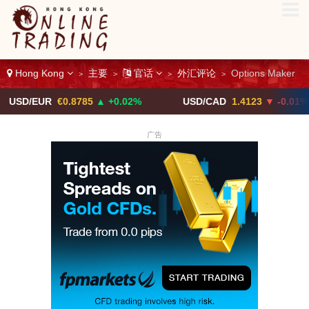
Hong Kong
主要
官话
外汇评论
Options Maker
>
>
>
>
UR
€0.8785
▲ +0.02%
USD/CAD
1.4123
▼ -0.01%
广告