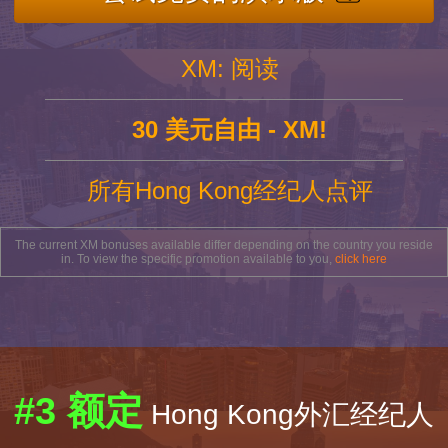
XM: 阅读
30 美元自由 - XM!
所有Hong Kong经纪人点评
The current XM bonuses available differ depending on the country you reside
in. To view the specific promotion available to you,
click here
#3 额定
Hong Kong外汇经纪人