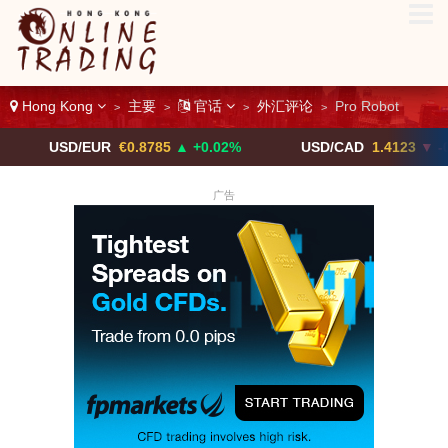
Hong Kong
主要
官话
外汇评论
Pro Robot
>
>
>
>
SD/EUR
€0.8785
▲ +0.02%
USD/CAD
1.4123
▼ -0.01%
广告