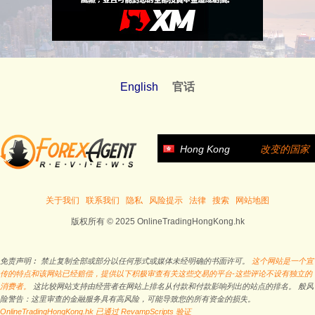
English
官话
Hong Kong
改变的国家
关于我们
联系我们
隐私
风险提示
法律
搜索
网站地图
版权所有 © 2025 OnlineTradingHongKong.hk
免责声明︰ 禁止复制全部或部分以任何形式或媒体未经明确的书面许可。
这个网站是一个宣
传的特点和该网站已经赔偿，提供以下积极审查有关这些交易的平台-这些评论不设有独立的
消费者。
这比较网站支持由经营者在网站上排名从付款和付款影响列出的站点的排名。 般风
险警告：这里审查的金融服务具有高风险，可能导致您的所有资金的损失。
OnlineTradingHongKong.hk 已通过 RevampScripts 验证