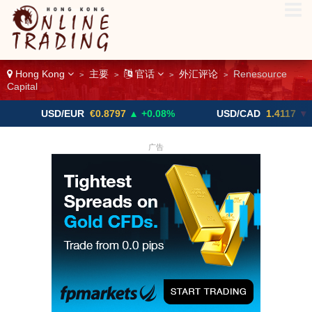
Hong Kong
主要
官话
外汇评论
Renesource
>
>
>
>
Capital
USD/EUR
€0.8797
▲ +0.08%
USD/CAD
1.4117
▼ -0.05%
广告