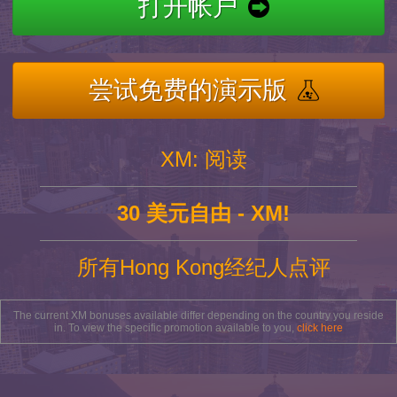
打开帐户
尝试免费的演示版
XM: 阅读
30 美元自由 - XM!
所有Hong Kong经纪人点评
The current XM bonuses available differ depending on the country you reside
in. To view the specific promotion available to you,
click here