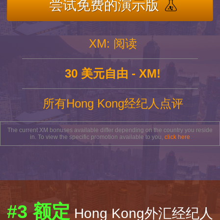
尝试免费的演示版
XM: 阅读
30 美元自由 - XM!
所有Hong Kong经纪人点评
The current XM bonuses available differ depending on the country you reside
in. To view the specific promotion available to you,
click here
#3 额定
Hong Kong外汇经纪人