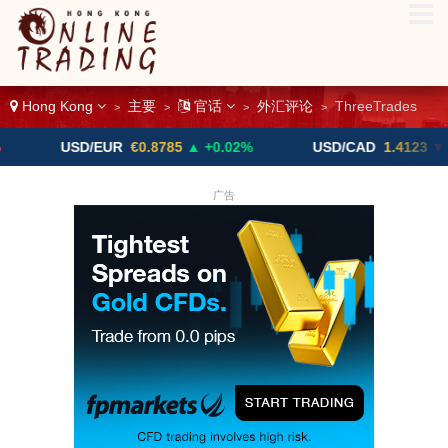
Hong Kong
主要
官话
外汇评论
ThreeTrades
>
>
>
>
USD/EUR
€0.8785
▲ +0.02%
USD/CAD
1.4123
▼ -0.01%
广告