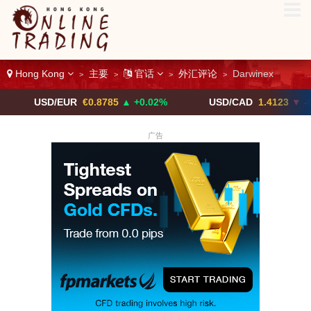
Hong Kong
主要
官话
外汇评论
Darwinex
>
>
>
>
SD/EUR
€0.8785
▲ +0.02%
USD/CAD
1.4123
▼ -0.01%
广告