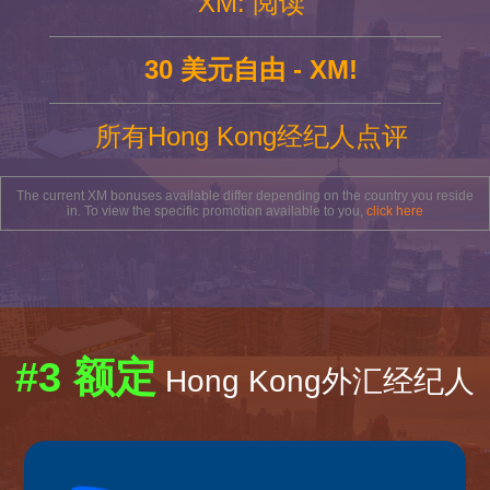
XM: 阅读
30 美元自由 - XM!
所有Hong Kong经纪人点评
The current XM bonuses available differ depending on the country you reside
in. To view the specific promotion available to you,
click here
#3 额定
Hong Kong外汇经纪人