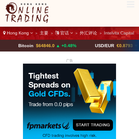
Hong Kong
主要
官话
外汇评论
Intelvita Capital
>
>
>
>
Bitcoin
$64846.0
▲ +0.48%
USD/EUR
€0.8793
▼
广告