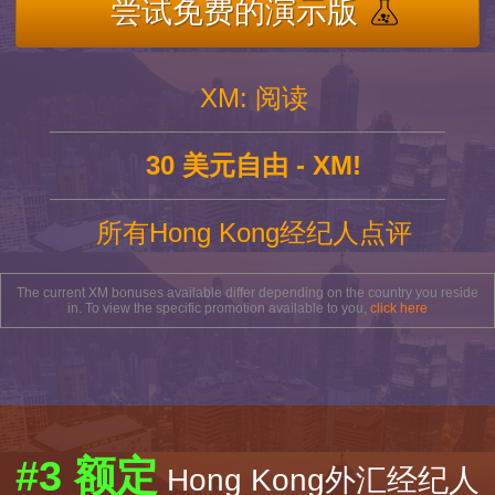
尝试免费的演示版
XM: 阅读
30 美元自由 - XM!
所有Hong Kong经纪人点评
The current XM bonuses available differ depending on the country you reside
in. To view the specific promotion available to you,
click here
#3 额定
Hong Kong外汇经纪人